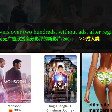
over two hundreds, without ads, after regi
VIES
>>
可
无广告
欣赏高分影评的新影片(200+)
成人类