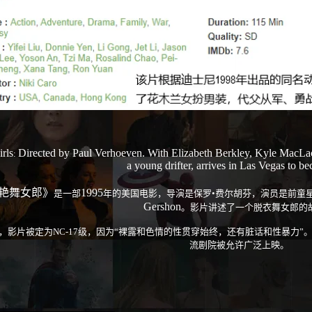
rls
Directed by Paul Verhoeven. With Elizabeth Berkley, Kyle MacL
:
a young drifter, arrives in Las Vegas to be
艳舞女郎》
1995
是一部
年的美国电影，导演是保罗•费尔胡芬，演员是前童
Gershon
。影片讲述了一个脱衣舞女郎的
，影片被定为
NC-17
级，因为“裸露和色情的性贯穿始终，还有脏话和性暴力”
流剧院被允许广泛上映。