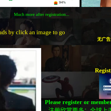
Much more after registration...
 ads by click an image to go
无广告
Regist
Please register or member
注册欣赏更多：全球上