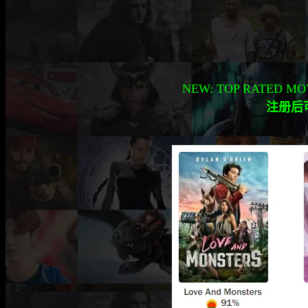
NEW: TOP RATED MO
注册
后