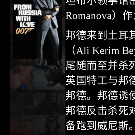
坦布尔领事馆
Romanova
）作
邦德来到土耳
（
Ali Kerim Be
尾随而至并杀
英国特工与邦
邦德。邦德诱
邦德反击杀死
备跑到威尼斯