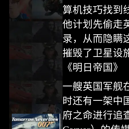
算机技巧找到
他计划先偷走
录，从而隐瞒
摧毁了卫星设
《明日帝国》
一艘英国军舰
时还有一架中
府之命进行追