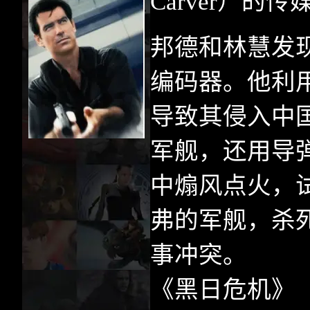
Carver
）的传
邦德和林慧发
编码器。他利
导致其侵入中
军舰，还用导
中煽风点火，
弗的军舰，杀
事冲突。
《黑日危机》