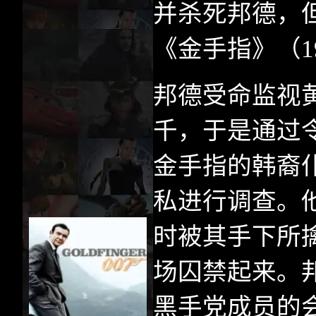
并杀死邦德，
《金手指》（
1
邦德受命监视
千，于是通过
金手指的韩裔
私进行调查。
时被其手下所
场囚禁起来。
黑手党成员的