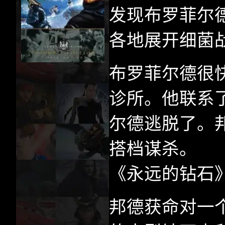
发现布罗菲尔
各地展开细菌
布罗菲尔德很
诊所。他联系
尔德逃脱了。
搭档谋杀。
《永远的钻石
邦德获命对一