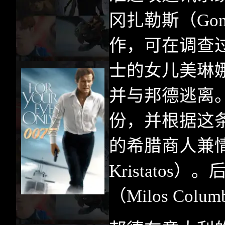
冈扎勒斯（
Gon
作，可在调查
士的女儿美琳
并与邦德逃离
份，并根据这
的希腊商人兼
Kristatos
）。后
（
Milos Colum