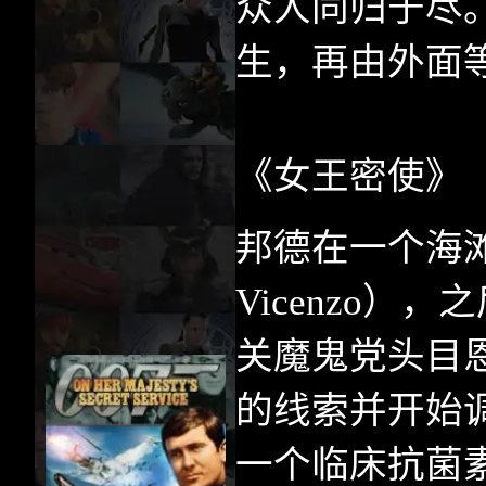
众人同归于尽
生，再由外面
《女王密使》
邦德在一个海
Vicenzo
），之
关魔鬼党头目
的线索并开始
一个临床抗菌