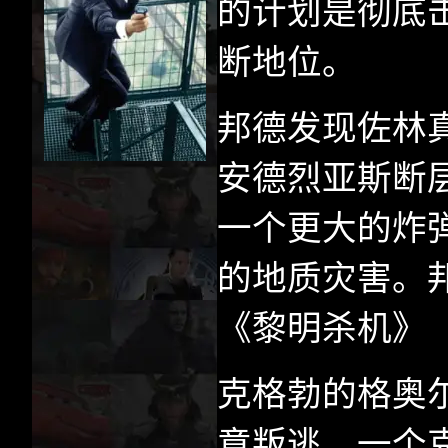
的计划是彻底
断地位。
邦德发现佐林
安德烈亚斯断
一个更大的炸
的地质灾害。
《黎明杀机》
克格勃的格奥
意叛逃，一个