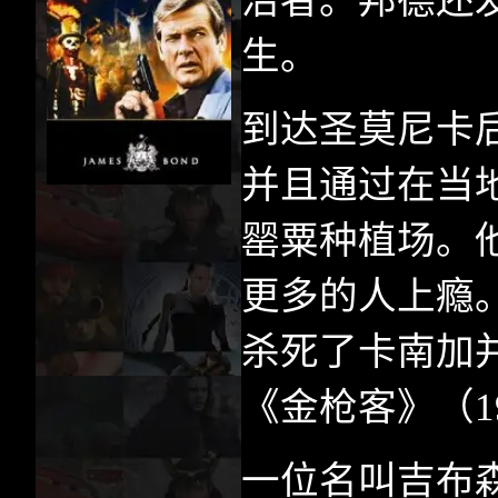
治者。邦德还
生。
到达圣莫尼卡
并且通过在当
罂粟种植场。
更多的人上瘾
杀死了卡南加
《金枪客》（
1
一位名叫吉布