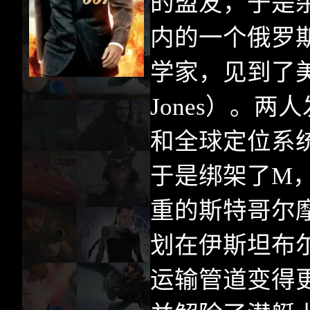
的盟友，于是
内的一个俄罗
学家，见到了
Jones
）。两人
和全球定位系
于是绑架了
M
重的斯特哥尔
划在伊斯坦布
运输管道变得