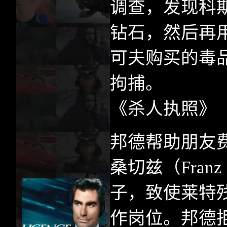
调查，发现科
钻石，然后再
可夫购买的毒
拘捕。
《杀人执照》
邦德帮助朋友
桑切兹（
Franz
子，致使莱特
作岗位。邦德