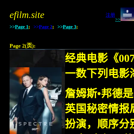
123addoil.com
efilm.site
注册
>>
>>
Page 1
;
>>
Page 2
;
>>
Page 3
;
Page 2(
页
):
经典电影《00
一数下列电影
詹姆斯•邦德
英国秘密情报
扮演，顺序分