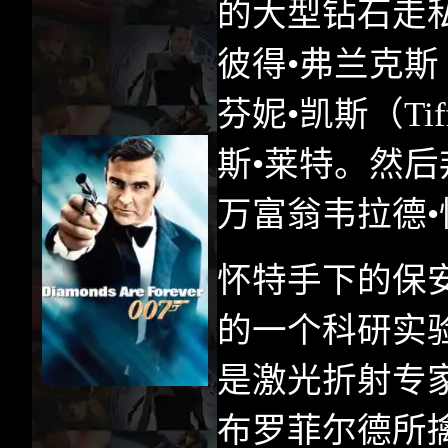
的大型钻石走
彼得•弗兰克斯
芬妮•凯斯（
Ti
斯•莱特。然
万富翁韦拉德•
怀特手下的保
的一个科研实
是激光折射专
布罗菲尔德所