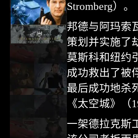
Stromberg
）。
邦德与阿玛索
策划并实施了
莫斯科和纽约
成功救出了被
最后成功地杀
《太空城》（
1
一架德拉克斯