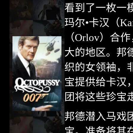
看到了一枚一
玛尔•卡汉（
Ka
（
Orlov
）合作
大的地区。邦
织的女领袖，
宝提供给卡汉
团将这些珍宝
邦德潜入马戏
宝。准备将其