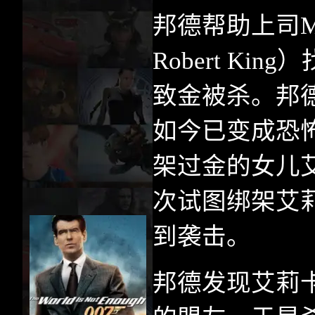
邦德帮助上司
Robert King
）
致金被杀。邦
如今已变成恐
架过金的女儿
次试图绑架艾
到袭击。
邦德发现艾莉