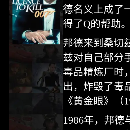
德名义上成了
得了
Q
的帮助
邦德来到桑切
兹对自己部分
毒品精炼厂时
出，炸毁了毒
《黄金眼》（
1
1986
年，邦德