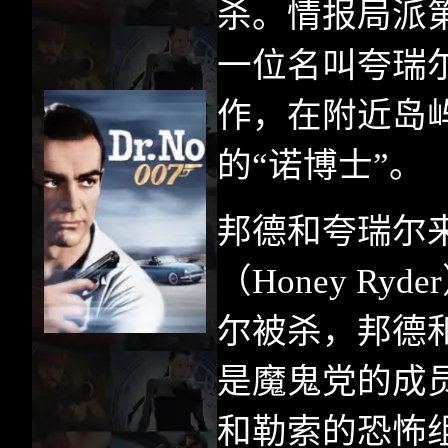
杀。情报局派
一位名叫夸瑞
作，在附近岛
的“诺博士”。
邦德和夸瑞尔
（
Honey Ryder
尔被杀，邦德
是魔鬼党的成
和勒索的恐怖