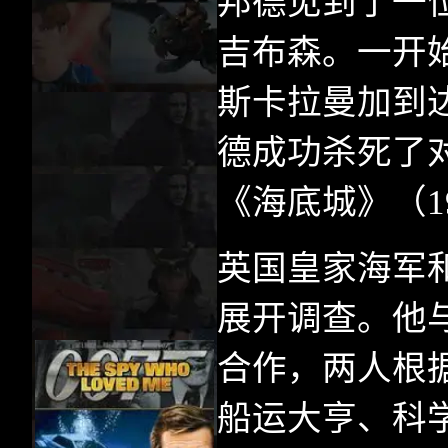
邦德见到了一
吉布森。一开
斯卡拉曼加到
德成功杀死了
《海底城》（
1
英国皇家海军
展开调查。他
合作，两人根
船运大亨、科